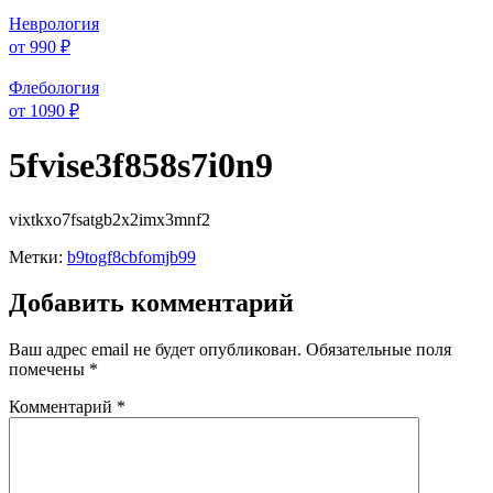
Неврология
от 990 ₽
Флебология
от 1090 ₽
5fvise3f858s7i0n9
vixtkxo7fsatgb2x2imx3mnf2
Метки:
b9togf8cbfomjb99
Добавить комментарий
Ваш адрес email не будет опубликован.
Обязательные поля
помечены
*
Комментарий
*