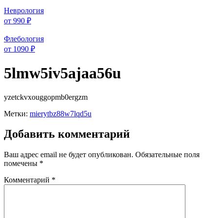
Неврология
от 990 ₽
Флебология
от 1090 ₽
5lmw5iv5ajaa56u
yzetckvxouggopmb0ergzm
Метки:
mierytbz88w7lqd5u
Добавить комментарий
Ваш адрес email не будет опубликован.
Обязательные поля
помечены
*
Комментарий
*