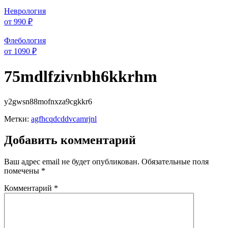
Неврология
от 990 ₽
Флебология
от 1090 ₽
75mdlfzivnbh6kkrhm
y2gwsn88mofnxza9cgkkr6
Метки:
agfhcqdcddvcamrjnl
Добавить комментарий
Ваш адрес email не будет опубликован.
Обязательные поля
помечены
*
Комментарий
*