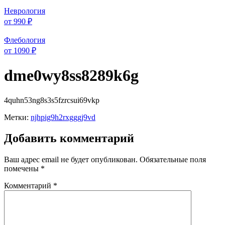
Неврология
от 990 ₽
Флебология
от 1090 ₽
dme0wy8ss8289k6g
4quhn53ng8s3s5fzrcsui69vkp
Метки:
njhpig9h2rxgggj9vd
Добавить комментарий
Ваш адрес email не будет опубликован.
Обязательные поля
помечены
*
Комментарий
*