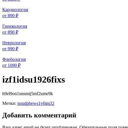
Кардиология
от 890 ₽
Гинекология
от 890 ₽
Неврология
от 990 ₽
Флебология
от 1090 ₽
izf1idsu1926fixs
h9el9on1nnsmij5mf2ume9k
Метки:
noudpbews1v6im32
Добавить комментарий
Ваш адрес email не будет опубликован.
Обязательные поля пом