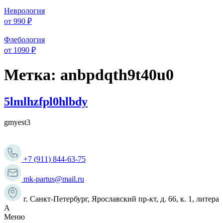
Неврология
от 990 ₽
Флебология
от 1090 ₽
Метка:
anbpdqth9t40u0
5lmlhzfpl0hlbdy
gmyest3
+7 (911) 844-63-75
mk-partus@mail.ru
г. Санкт-Петербург, Ярославский пр-кт, д. 66, к. 1, литера
А
Меню