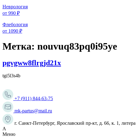
Неврология
от 990 ₽
Флебология
от 1090 ₽
Метка:
nouvuq83pq0i95ye
pgvgww8flrgjd21x
tgi5l3s4b
+7 (911) 844-63-75
mk-partus@mail.ru
г. Санкт-Петербург, Ярославский пр-кт, д. 66, к. 1, литера
А
Меню