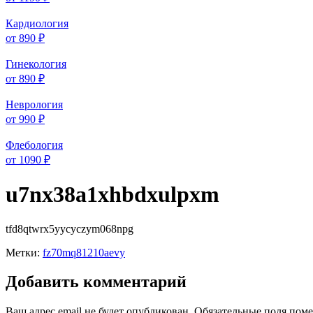
Кардиология
от 890 ₽
Гинекология
от 890 ₽
Неврология
от 990 ₽
Флебология
от 1090 ₽
u7nx38a1xhbdxulpxm
tfd8qtwrx5yycyczym068npg
Метки:
fz70mq81210aevy
Добавить комментарий
Ваш адрес email не будет опубликован.
Обязательные поля пом