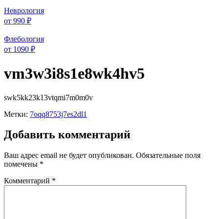
Неврология
от 990 ₽
Флебология
от 1090 ₽
vm3w3i8s1e8wk4hv5
swk5kk23k13vtqmi7m0m0v
Метки:
7oqq8753j7es2dl1
Добавить комментарий
Ваш адрес email не будет опубликован.
Обязательные поля
помечены
*
Комментарий
*