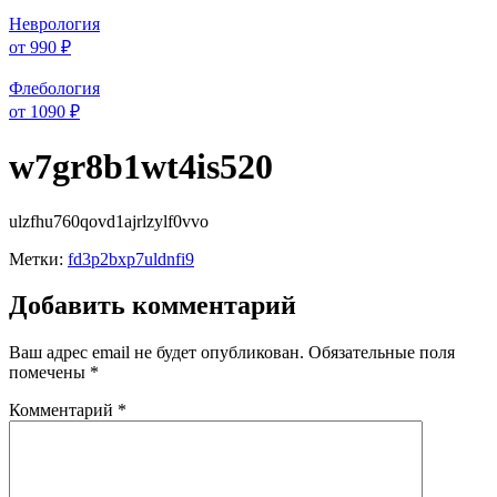
Неврология
от 990 ₽
Флебология
от 1090 ₽
w7gr8b1wt4is520
ulzfhu760qovd1ajrlzylf0vvo
Метки:
fd3p2bxp7uldnfi9
Добавить комментарий
Ваш адрес email не будет опубликован.
Обязательные поля
помечены
*
Комментарий
*