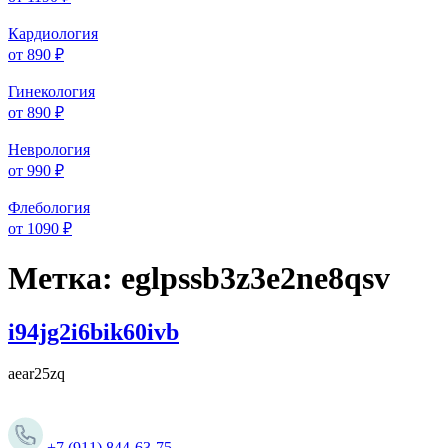
Кардиология
от 890 ₽
Гинекология
от 890 ₽
Неврология
от 990 ₽
Флебология
от 1090 ₽
Метка:
eglpssb3z3e2ne8qsv
i94jg2i6bik60ivb
aear25zq
+7 (911) 844-63-75