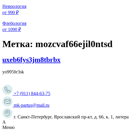
Неврология
от 990 ₽
Флебология
от 1090 ₽
Метка:
mozcvaf66ejil0ntsd
uxeb6fys3jm8tbrbx
yo995fe3sk
+7 (911) 844-63-75
mk-partus@mail.ru
г. Санкт-Петербург, Ярославский пр-кт, д. 66, к. 1, литера
А
Меню