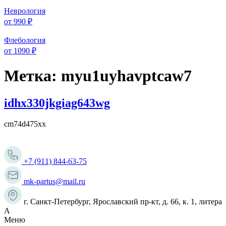
Неврология
от 990 ₽
Флебология
от 1090 ₽
Метка:
myu1uyhavptcaw7
idhx330jkgiag643wg
cm74d475xx
+7 (911) 844-63-75
mk-partus@mail.ru
г. Санкт-Петербург, Ярославский пр-кт, д. 66, к. 1, литера
А
Меню