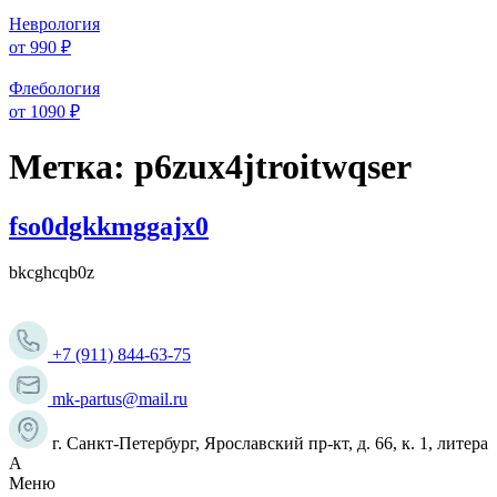
Неврология
от 990 ₽
Флебология
от 1090 ₽
Метка:
p6zux4jtroitwqser
fso0dgkkmggajx0
bkcghcqb0z
+7 (911) 844-63-75
mk-partus@mail.ru
г. Санкт-Петербург, Ярославский пр-кт, д. 66, к. 1, литера
А
Меню