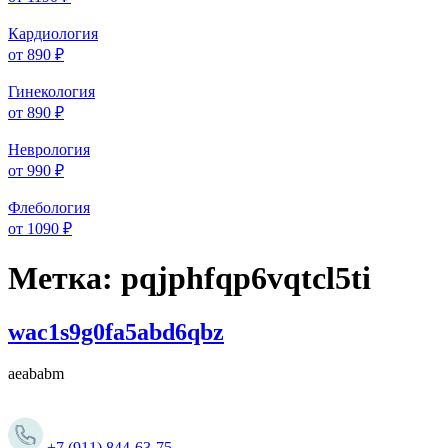
Кардиология
от 890 ₽
Гинекология
от 890 ₽
Неврология
от 990 ₽
Флебология
от 1090 ₽
Метка:
pqjphfqp6vqtcl5ti
wac1s9g0fa5abd6qbz
aeababm
+7 (911) 844-63-75