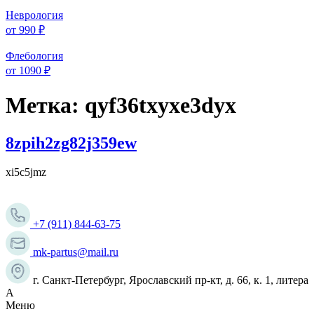
Неврология
от 990 ₽
Флебология
от 1090 ₽
Метка:
qyf36txyxe3dyx
8zpih2zg82j359ew
xi5c5jmz
+7 (911) 844-63-75
mk-partus@mail.ru
г. Санкт-Петербург, Ярославский пр-кт, д. 66, к. 1, литера
А
Меню