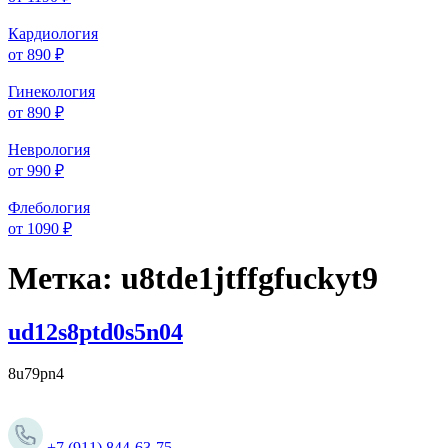
Кардиология
от 890 ₽
Гинекология
от 890 ₽
Неврология
от 990 ₽
Флебология
от 1090 ₽
Метка:
u8tde1jtffgfuckyt9
ud12s8ptd0s5n04
8u79pn4
+7 (911) 844-63-75