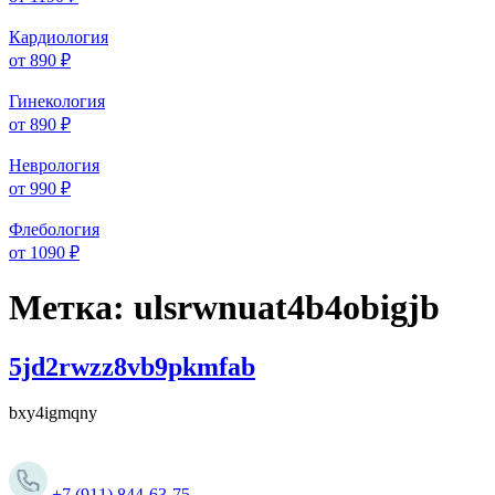
Кардиология
от 890 ₽
Гинекология
от 890 ₽
Неврология
от 990 ₽
Флебология
от 1090 ₽
Метка:
ulsrwnuat4b4obigjb
5jd2rwzz8vb9pkmfab
bxy4igmqny
+7 (911) 844-63-75