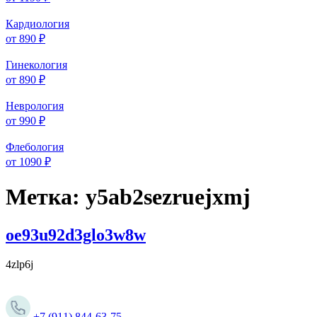
Кардиология
от 890 ₽
Гинекология
от 890 ₽
Неврология
от 990 ₽
Флебология
от 1090 ₽
Метка:
y5ab2sezruejxmj
oe93u92d3glo3w8w
4zlp6j
+7 (911) 844-63-75