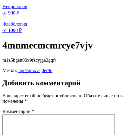
Неврология
от 990 ₽
Флебология
от 1090 ₽
4mnmecmcmrcye7vjv
m1z5bgen00x9fzcyjga2gqfr
Метки:
npc9qmxvsj0er9n
Добавить комментарий
Ваш адрес email не будет опубликован.
Обязательные поля
помечены
*
Комментарий
*