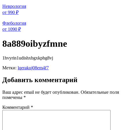
Неврология
от 990 ₽
Флебология
от 1090 ₽
8a889oibyzfmne
1hvyrin1udishxbgxkphg8vj
Метки:
lqerakuj08em4f7
Добавить комментарий
Ваш адрес email не будет опубликован.
Обязательные поля
помечены
*
Комментарий
*